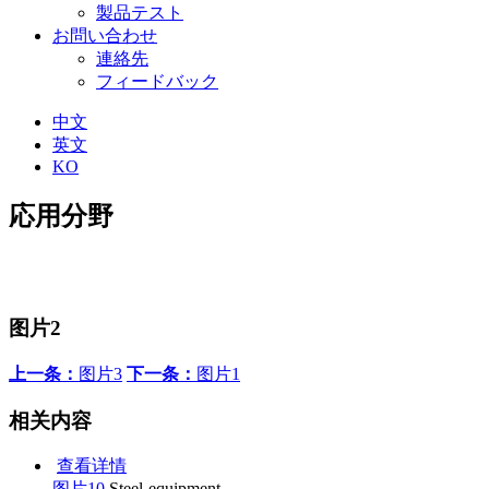
製品テスト
お問い合わせ
連絡先
フィードバック
中文
英文
KO
応用分野
图片2
上一条：
图片3
下一条：
图片1
相关内容
查看详情
图片10
Steel-equipment